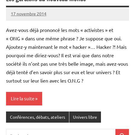
17 novembre 2014
Charlène
1
Martel
commentaire
Avez-vous déjà prononcé les mots « activistes » et
« ONG » dans une même phrase ? Je suppose que oui.
Ajoutez-y maintenant le mot « hacker »… Hacker ?! Mais
pourquoi me diriez-vous? Il est vrai que dans notre
société ils n’ont pas une très belle image, mais avez-vous
déjà tenté d’en savoir plus sur eux et leur univers ? Et
surtout sur leur lien avec les O.N.G ?
Lire la suite
Conférences, débats, ateliers
Univers libre
Recherche