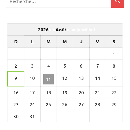
Recher
pour
:
2026
Août
«
»
«
»
aujourd’hui
D
L
M
M
J
V
S
Un
1
calendrier
2
3
4
5
6
7
8
d’évènements
9
10
12
13
14
15
11
16
17
18
19
20
21
22
23
24
25
26
27
28
29
30
31