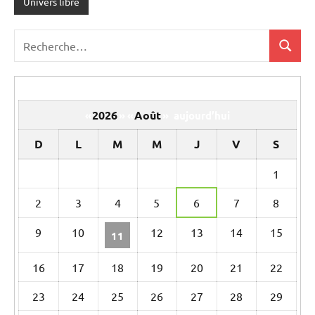
Univers libre
Recherche
Recher
pour
:
2026
Août
«
»
«
»
aujourd’hui
D
L
M
M
J
V
S
Un
1
calendrier
2
3
4
5
6
7
8
d’évènements
9
10
12
13
14
15
11
16
17
18
19
20
21
22
23
24
25
26
27
28
29