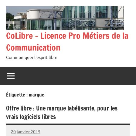
Aller
au
contenu
CoLibre – Licence Pro Métiers de la
Communication
Communiquer l'esprit libre
Étiquette :
marque
Offre libre : Une marque labélisante, pour les
vrais logiciels libres
20 janvier 2015
Kentin
2