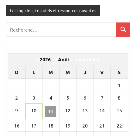
Les logiciels, tutoriels et ressources ouvertes
Recherche
Recher
pour
:
2026
Août
«
»
«
»
aujourd’hui
D
L
M
M
J
V
S
Un
1
calendrier
2
3
4
5
6
7
8
d’évènements
9
10
12
13
14
15
11
16
17
18
19
20
21
22