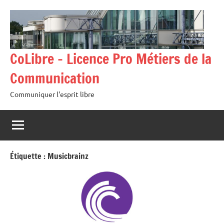
Aller
au
contenu
CoLibre – Licence Pro Métiers de la
Communication
Communiquer l'esprit libre
Étiquette :
Musicbrainz