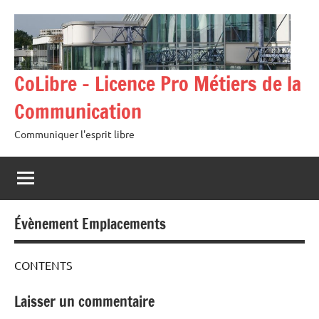
Aller
au
contenu
CoLibre – Licence Pro Métiers de la
Communication
Communiquer l'esprit libre
Évènement Emplacements
CONTENTS
Laisser un commentaire