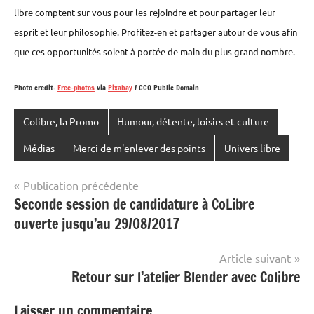
libre comptent sur vous pour les rejoindre et pour partager leur
esprit et leur philosophie. Profitez-en et partager autour de vous afin
que ces opportunités soient à portée de main du plus grand nombre.
Photo credit:
Free-photos
via
Pixabay
/ CC0 Public Domain
Colibre, la Promo
Humour, détente, loisirs et culture
Médias
Merci de m'enlever des points
Univers libre
Navigation
Publication précédente
Seconde session de candidature à CoLibre
de
ouverte jusqu’au 29/08/2017
l’article
Article suivant
Retour sur l’atelier Blender avec Colibre
Laisser un commentaire