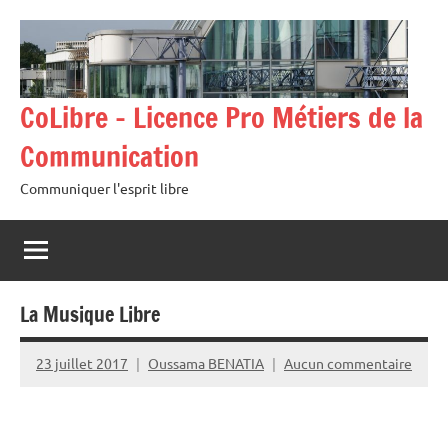
Aller
au
contenu
CoLibre – Licence Pro Métiers de la
Communication
Communiquer l'esprit libre
La Musique Libre
23 juillet 2017
Oussama BENATIA
Aucun commentaire