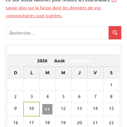
savoir plus sur la façon dont les données de vos
commentaires sont traitées
.
Recherche
Recher
pour
:
2026
Août
«
»
«
»
aujourd’hui
D
L
M
M
J
V
S
Un
1
calendrier
2
3
4
5
6
7
8
d’évènements
9
10
12
13
14
15
11
16
17
18
19
20
21
22