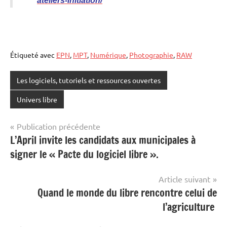
ateliers-initiation/
Étiqueté avec
EPN
,
MPT
,
Numérique
,
Photographie
,
RAW
Les logiciels, tutoriels et ressources ouvertes
Univers libre
Navigation
Publication précédente
L’April invite les candidats aux municipales à
de
signer le « Pacte du logiciel libre ».
l’article
Article suivant
Quand le monde du libre rencontre celui de
l’agriculture