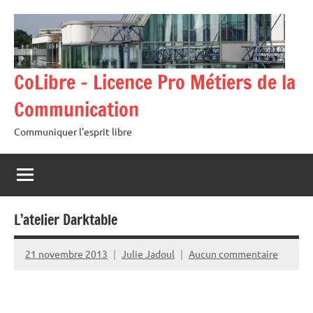
Aller
au
contenu
CoLibre – Licence Pro Métiers de la
Communication
Communiquer l'esprit libre
L’atelier Darktable
21 novembre 2013
Julie Jadoul
Aucun commentaire