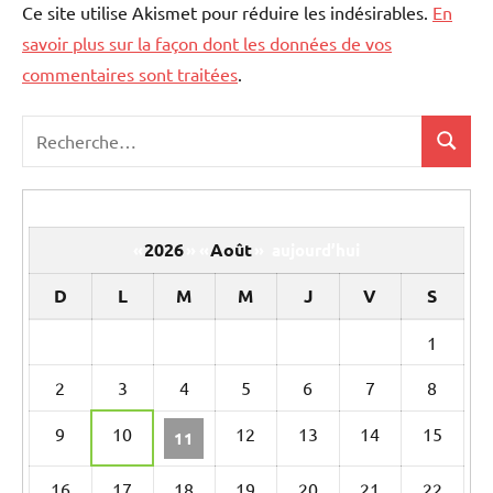
Ce site utilise Akismet pour réduire les indésirables.
En
savoir plus sur la façon dont les données de vos
commentaires sont traitées
.
Recherche
Recher
pour
:
2026
Août
«
»
«
»
aujourd’hui
D
L
M
M
J
V
S
Un
1
calendrier
2
3
4
5
6
7
8
d’évènements
9
10
12
13
14
15
11
16
17
18
19
20
21
22