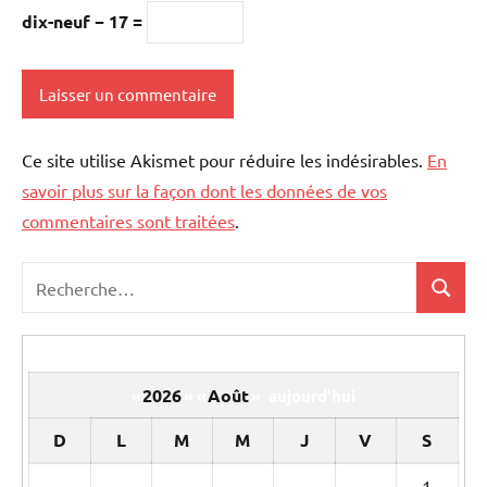
dix-neuf − 17 =
Ce site utilise Akismet pour réduire les indésirables.
En
savoir plus sur la façon dont les données de vos
commentaires sont traitées
.
Recherche
Recher
pour
:
2026
Août
«
»
«
»
aujourd’hui
D
L
M
M
J
V
S
Un
1