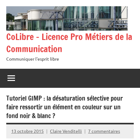
Aller
au
contenu
CoLibre – Licence Pro Métiers de la
Communication
Communiquer l'esprit libre
Tutoriel GIMP : la désaturation sélective pour
faire ressortir un élément en couleur sur un
fond noir & blanc ?
13 octobre 2015
Claire Venditelli
7 commentaires