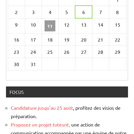
calendrier
2
3
4
5
6
7
8
d’évènements
9
10
12
13
14
15
11
16
17
18
19
20
21
22
23
24
25
26
27
28
29
30
31
FOCUS
Candidature jusqu'au 25 août
, profitez des visios de
préparation.
Proposez un projet tuteuré,
une action de
communication accompagnée par une équipe de notre