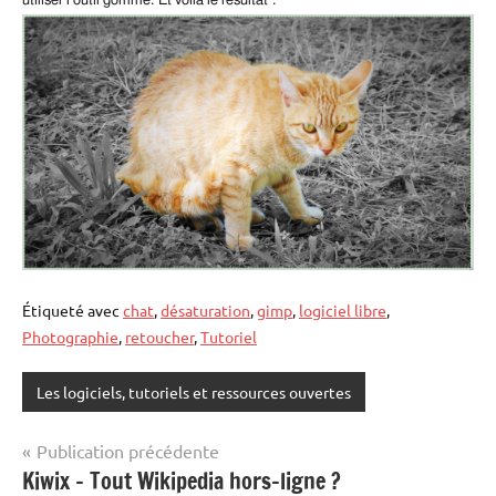
utiliser l’outil gomme.
Et voilà le résultat :
Étiqueté avec
chat
,
désaturation
,
gimp
,
logiciel libre
,
Photographie
,
retoucher
,
Tutoriel
Les logiciels, tutoriels et ressources ouvertes
Navigation
Publication précédente
Kiwix – Tout Wikipedia hors-ligne ?
de