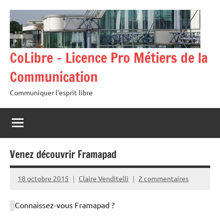
Aller
au
contenu
CoLibre – Licence Pro Métiers de la
Communication
Communiquer l'esprit libre
Venez découvrir Framapad
18 octobre 2015
Claire Venditelli
2 commentaires
Connaissez-vous Framapad ?