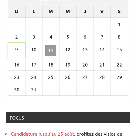
D
L
M
M
J
V
S
Un
1
calendrier
2
3
4
5
6
7
8
d’évènements
9
10
12
13
14
15
11
16
17
18
19
20
21
22
23
24
25
26
27
28
29
30
31
FOCUS
Candidature jusqu'au 25 août
, profitez des visios de