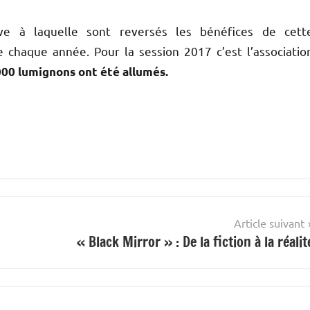
ative à laquelle sont reversés les bénéfices de cett
 chaque année. Pour la session 2017 c’est l’associatio
000 lumignons ont
été allumés.
Article suivant
« Black Mirror » : De la fiction à la réalit