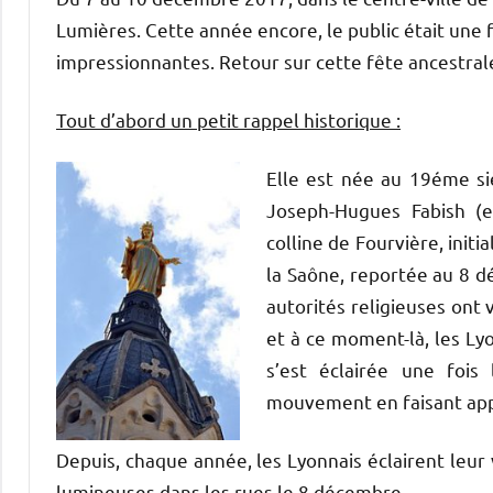
Lumières. Cette année encore, le public était une 
impressionnantes. Retour sur cette fête ancestrale
Tout d’abord un petit rappel historique :
Elle est née au 19éme siè
Joseph-Hugues Fabish (
colline de Fourvière, init
la Saône, reportée au 8 dé
autorités religieuses ont 
et à ce moment-là, les Lyo
s’est éclairée une fois 
mouvement en faisant appa
Depuis, chaque année, les Lyonnais éclairent leur 
lumineuses dans les rues le 8 décembre.