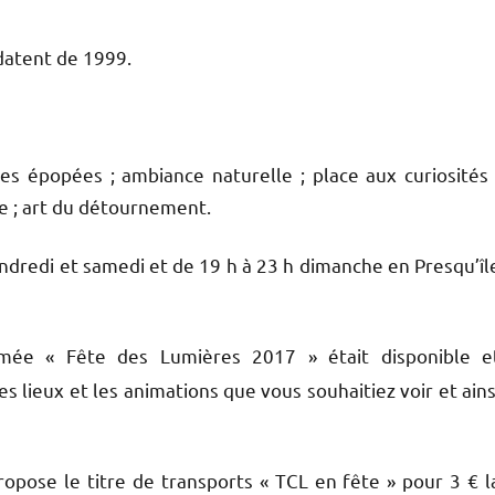
datent de 1999.
s épopées ; ambiance naturelle ; place aux curiosités 
ne ; art du détournement.
endredi et samedi et de 19 h à 23 h dimanche en Presqu’îl
mée « Fête des Lumières 2017 » était disponible e
s lieux et les animations que vous souhaitiez voir et ains
 propose le titre de transports « TCL en fête » pour 3 € l