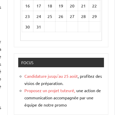
16
17
18
19
20
21
22
s
23
24
25
26
27
28
29
30
31
r
a
e
FOCUS
s
é
Candidature jusqu'au 25 août
, profitez des
e
visios de préparation.
e
Proposez un projet tuteuré,
une action de
communication accompagnée par une
équipe de notre promo
s