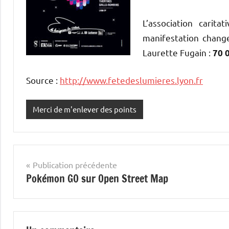
L’association carit
manifestation change
Laurette Fugain :
70 
Source :
http://www.fetedeslumieres.lyon.fr
Merci de m'enlever des points
Navigation
Publication précédente
Pokémon GO sur Open Street Map
de
l’article