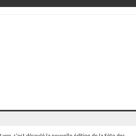
yon, s’est déroulé la nouvelle édition de la Fête des