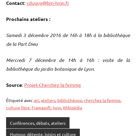
Contact
:
cduguy@bm-lyon.fr
Prochains ateliers :
Samedi 3 décembre 2016 de 16h à 18h à la bibliothèque
de la Part Dieu
Mercredi 7 décembre de 14h à 16h : visite de la
bibliothèque du jardin botanique de Lyon.
Source
:
Projet-Cherchez la femme
Étiqueté avec
art
,
ateliers
,
bibliothèque
,
cherchez la femme
,
culture libre
,
Framasoft
,
lyon
,
Wikipédia
Conférences, débats, ateliers
Humour, détente, loisirs et culture