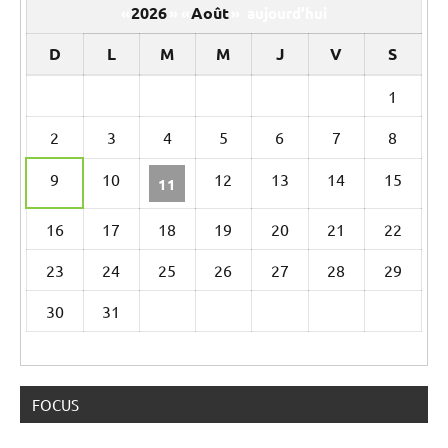
2026
Août
«
»
«
»
aujourd’hui
D
L
M
M
J
V
S
Un
1
calendrier
2
3
4
5
6
7
8
d’évènements
9
10
12
13
14
15
11
16
17
18
19
20
21
22
23
24
25
26
27
28
29
30
31
FOCUS