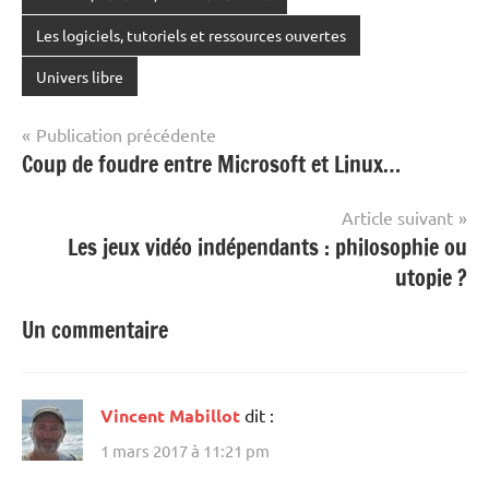
Les logiciels, tutoriels et ressources ouvertes
Univers libre
Navigation
Publication précédente
Coup de foudre entre Microsoft et Linux…
de
l’article
Article suivant
Les jeux vidéo indépendants : philosophie ou
utopie ?
Un commentaire
Vincent Mabillot
dit :
1 mars 2017 à 11:21 pm