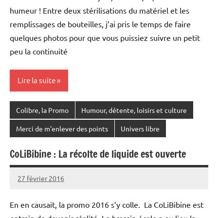
humeur ! Entre deux stérilisations du matériel et les
remplissages de bouteilles, j’ai pris le temps de faire
quelques photos pour que vous puissiez suivre un petit
peu la continuité
Lire la suite
Colibre, la Promo
Humour, détente, loisirs et culture
Merci de m'enlever des points
Univers libre
CoLiBibine : La récolte de liquide est ouverte
27 février 2016
Vincent
Aucun
Mabillot
commentaire
En en causait, la promo 2016 s’y colle. La CoLiBibine est
entrain de devenir réalité. Le brassin école a eu lieu la