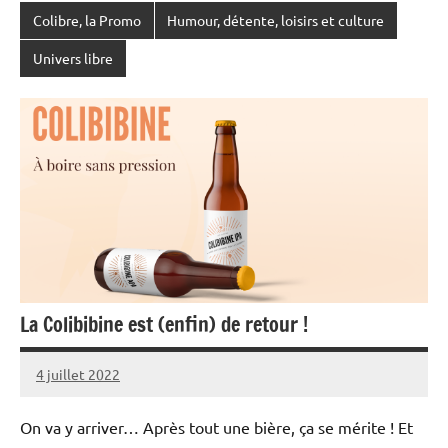
Colibre, la Promo
Humour, détente, loisirs et culture
Univers libre
La Colibibine est (enfin) de retour !
4 juillet 2022
Fanny
Aucun
Chaibi
commentaire
On va y arriver… Après tout une bière, ça se mérite ! Et