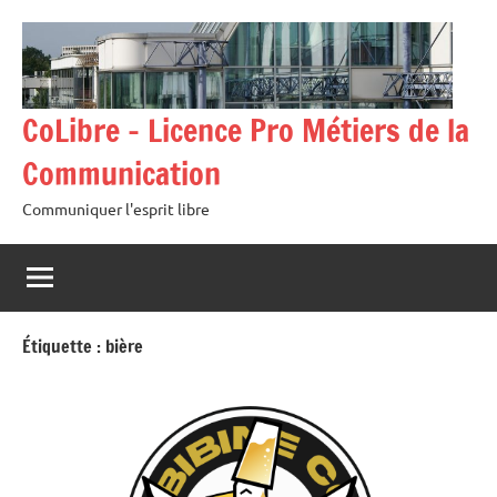
Aller
au
contenu
CoLibre – Licence Pro Métiers de la
Communication
Communiquer l'esprit libre
Étiquette :
bière