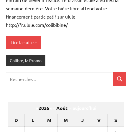
semaine dernière. Votre bière libre attend votre
financement participatif sur ulule.
http://fr.ulule.com/colibibine/
Lire la suite
Colibre, la Promo
Recherche
Recher
pour
:
2026
Août
«
»
«
»
aujourd’hui
D
L
M
M
J
V
S
Un