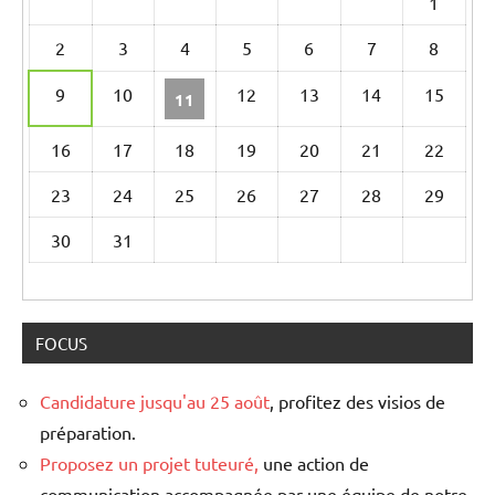
1
calendrier
2
3
4
5
6
7
8
d’évènements
9
10
12
13
14
15
11
16
17
18
19
20
21
22
23
24
25
26
27
28
29
30
31
FOCUS
Candidature jusqu'au 25 août
, profitez des visios de
préparation.
Proposez un projet tuteuré,
une action de
communication accompagnée par une équipe de notre