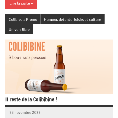
Lire la suite
Colibre, la Promo
Humour, détente, loisirs et culture
Univers libre
Il reste de la Colibibine !
23 novembre 2022
Fanny
Aucun