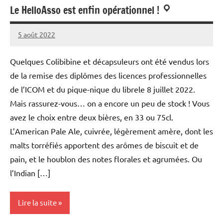
Le HelloAsso est enfin opérationnel !
5 août 2022
Fanny
Aucun
Chaibi
commentaire
Quelques Colibibine et décapsuleurs ont été vendus lors
de la remise des diplômes des licences professionnelles
de l’ICOM et du pique-nique du librele 8 juillet 2022.
Mais rassurez-vous… on a encore un peu de stock ! Vous
avez le choix entre deux bières, en 33 ou 75cl.
L’American Pale Ale, cuivrée, légèrement amère, dont les
malts torréfiés apportent des arômes de biscuit et de
pain, et le houblon des notes florales et agrumées. Ou
l’Indian […]
Lire la suite