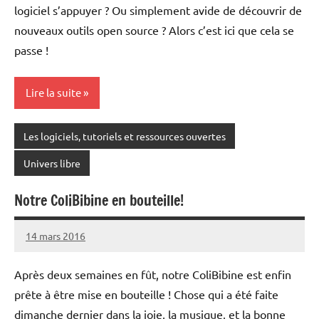
logiciel s’appuyer ? Ou simplement avide de découvrir de
nouveaux outils open source ? Alors c’est ici que cela se
passe !
Lire la suite
Les logiciels, tutoriels et ressources ouvertes
Univers libre
Notre ColiBibine en bouteille!
14 mars 2016
Coralie
Aucun
Ballereau
commentaire
Après deux semaines en fût, notre ColiBibine est enfin
prête à être mise en bouteille ! Chose qui a été faite
dimanche dernier dans la joie, la musique, et la bonne